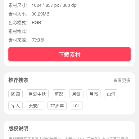
素材尺寸：
1024 * 657 px / 300 dpi
素材大小：
30.29MB
色彩模式：
RGB
素材格式：
素材来源：
志设网
下载素材
推荐搜索
查看更多
团圆
月满中秋
剪影
月饼
月亮
山河
军人
天安门
77周年
101
版权说明
素材库整理了非常多的设计素材，本素材《端午节美陈》来自于互联网如