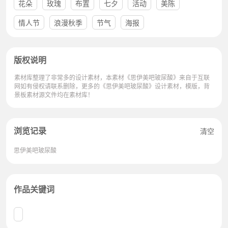
花朵
玫瑰
布置
七夕
活动
美陈
情人节
浪漫秋季
节气
海报
版权说明
素材库整理了非常多的设计素材，本素材《思伊美吧玻尿酸》来自于互联
网如有侵权请联系删除，更多的《思伊美吧玻尿酸》设计素材，模版，背
景板素材源文件均在素材库！
浏览记录
清空
思伊美吧玻尿酸
作品关键词