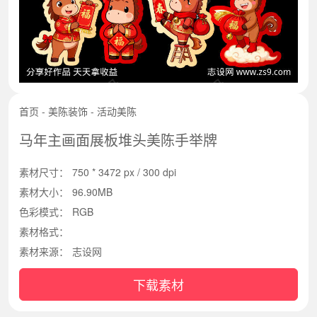
首页
-
美陈装饰
-
活动美陈
马年主画面展板堆头美陈手举牌
素材尺寸：
750 * 3472 px / 300 dpi
素材大小：
96.90MB
色彩模式：
RGB
素材格式：
素材来源：
志设网
下载素材