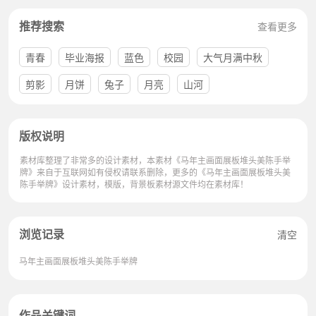
推荐搜索
查看更多
青春
毕业海报
蓝色
校园
大气月满中秋
剪影
月饼
兔子
月亮
山河
版权说明
素材库整理了非常多的设计素材，本素材《马年主画面展板堆头美陈手举
牌》来自于互联网如有侵权请联系删除，更多的《马年主画面展板堆头美
陈手举牌》设计素材，模版，背景板素材源文件均在素材库！
浏览记录
清空
马年主画面展板堆头美陈手举牌
作品关键词