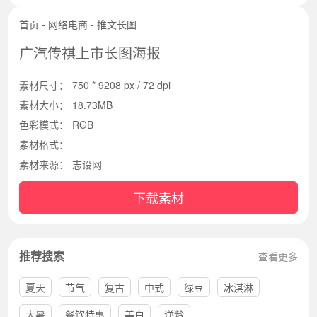
首页
-
网络电商
-
推文长图
广汽传祺上市长图海报
素材尺寸：
750 * 9208 px / 72 dpi
素材大小：
18.73MB
色彩模式：
RGB
素材格式：
素材来源：
志设网
下载素材
推荐搜索
查看更多
夏天
节气
复古
中式
绿豆
冰淇淋
大暑
餐饮特惠
美白
逆龄