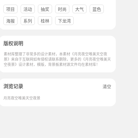
项目
活动
抽奖
时尚
大气
蓝色
海报
系列
桂林
下龙湾
版权说明
素材库整理了非常多的设计素材，本素材《月亮夜空唯美天空夜
景》来自于互联网如有侵权请联系删除，更多的《月亮夜空唯美天
空夜景》设计素材，模版，背景板素材源文件均在素材库！
浏览记录
清空
月亮夜空唯美天空夜景