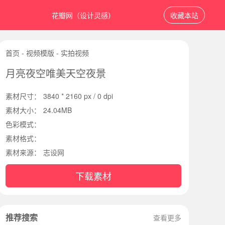
花瓣网（设计灵感）
收藏本站
首页
-
视频模版
-
实拍视频
月亮夜空唯美天空夜景
素材尺寸：
3840 * 2160 px / 0 dpi
素材大小：
24.04MB
色彩模式：
素材格式：
素材来源：
志设网
下载素材
推荐搜索
查看更多